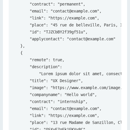
        "contract": "permanent",

        "email": "contact@example.com",

        "link": "https://example.com",

        "place": "45 rue de belleville, Paris, Ile 
        "id": "TJZCbBY2f39gf51u",

        "applycontact": "contact@example.com"

    },

    {

        "remote": true,

        "description":

            "Lorem ipsum dolor sit amet, consectetu
        "title": "UX Designer",

        "image": "https://www.example.com/image.jpg"
        "companyname": "Hello world",

        "contract": "internship",

        "email": "contact@example.com",

        "link": "https://example.com",

        "place": "13 rue Madame de Sanzillon, Clichy
        "id": "QSXyE7gFk1FKVv8C",
